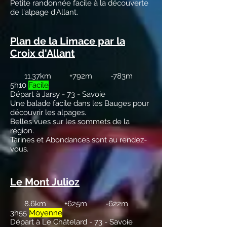
Petite randonnée facile à la découverte
de l'alpage d'Allant.
Plan de la Limace par la
Croix d'Allant
11.37km +792m -783m
5h10
Facile
Départ à Jarsy - 73 - Savoie
Une balade facile dans les Bauges pour
découvrir les alpages.
Belles vues sur les sommets de la
région.
Tarines et Abondances sont au rendez-
vous.
Le Mont Julioz
8.6km +625m -622m
3h55
Moyenne
Départ à Le Châtelard - 73 - Savoie