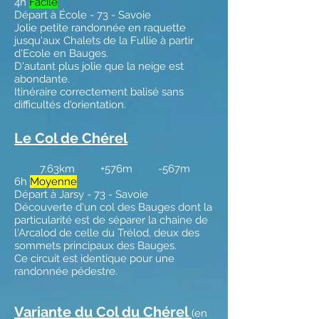
4h
Facile
Départ à École - 73 - Savoie
Jolie petite randonnée en raquette
jusqu'aux Chalets de la Fullie à partir
d'Ecole en Bauges.
D'autant plus jolie que la neige est
abondante.
Itinéraire correctement balisé sans
difficultés d'orientation.
Le Col de Chérel
7.63km +576m -567m
6h
Moyenne
Départ à Jarsy - 73 - Savoie
Découverte d'un col des Bauges dont la
particularité est de séparer la chaine de
l'Arcalod de celle du Trélod, deux des
sommets principaux des Bauges.
Ce circuit est identique pour une
randonnée pédestre.
Variante du Col du Chérel
(en