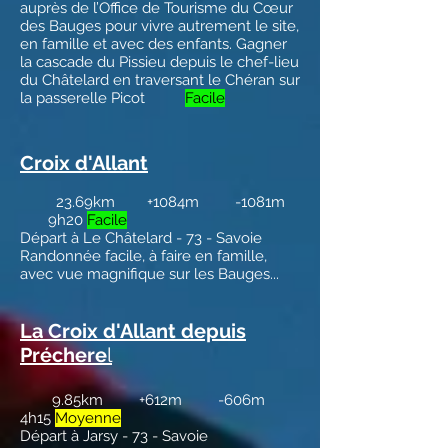
auprès de l’Office de Tourisme du Cœur
des Bauges pour vivre autrement le site,
en famille et avec des enfants. Gagner
la cascade du Pissieu depuis le chef-lieu
du Châtelard en traversant le Chéran sur
la passerelle Picot
Facile
Croix d'Allant
23.69km +1084m -1081m
9h20
Facile
Départ à Le Châtelard - 73 - Savoie
Randonnée facile, à faire en famille,
avec vue magnifique sur les Bauges...
La Croix d'Allant depuis
Préchere
l
9.85km +612m -606m
4h15
Moyenne
Départ à Jarsy - 73 - Savoie