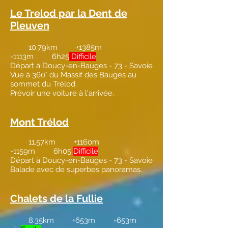
Le Trelod par la Dent de
Pleuven
10.79km +1385m
-1113m 6h25
Difficile
Départ à Doucy-en-Bauges - 73 - Savoie
Vue à 360° du Massif des Bauges au
sommet du Trélod.
Prévoir une voiture à l'arrivée.
Mont Trélod
11.57km +1160m
-1159m 6h05
Difficile
Départ à Doucy-en-Bauges - 73 - Savoie
Balade avec de superbes panoramas.
Chalets de la Fullie
8.35km +653m -653m