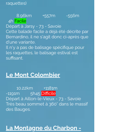
raquettes)
8.96km +557m -556m
4h
Facile
Départ à Jarsy - 73 - Savoie
Cette balade facile a déjà été décrite par
Bernardino, il ne s'agit donc ci-après que
d'une variante.
Il n'y a pas de balisage spécifique pour
les raquettes, le balisage estival est
suffisant.
Le Mont Colombier
10.22km +1181m
-1191m 5h45
Difficile
Départ à Aillon-le-Vieux - 73 - Savoie
Très beau sommet à 360° dans le massif
des Bauges.
La Montagne du Charbon -