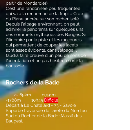
partir de Montlardier)
C'est une randonnée peu fréquentée
qui va à la recherche de la fragile Croix
du Plane ancrée sur son rocher isolé.
Depuis l'alpage environnant, on peut
admirer le panorama sur quelques uns
des sommets mythiques des Bauges. Si
l'itinéraire par la piste et les raccourcis
qui permettent de couper les lacets
sont assez évidents, dans l'alpage il
faudra faire preuve d'un peu de sens de
l'orientation et ne pas hésiter à sortir la
boussole.
Rochers de la Bade
22.69km +1791m
-1788m 10h45
Difficile
Départ à Le Châtelard - 73 - Savoie
Superbe traversée de l'arête du Nord au
Sud du Rocher de la Bade (Massif des
Bauges).