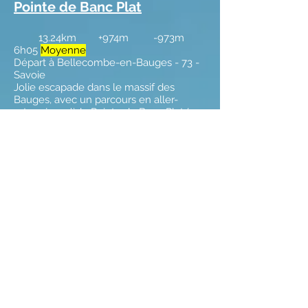
Pointe de Banc Plat
13.24km +974m -973m
6h05
Moyenne
Départ à Bellecombe-en-Bauges - 73 -
Savoie
Jolie escapade dans le massif des
Bauges, avec un parcours en aller-
retour jusqu’à la Pointe de Banc Plat (un
des deux sommets principaux de la
Montagne du Charbon); d’une altitude
modeste, la Pointe de Banc Plat n’en
offre pas moins une vue panoramique
remarquable (La Montagne du Charbon
est la partie septentrionale du chaînon
du Trelod). Le parcours en forêt au pied
de la Montagne du Charbon est
splendide.
Autour de la montagne du
Charbon