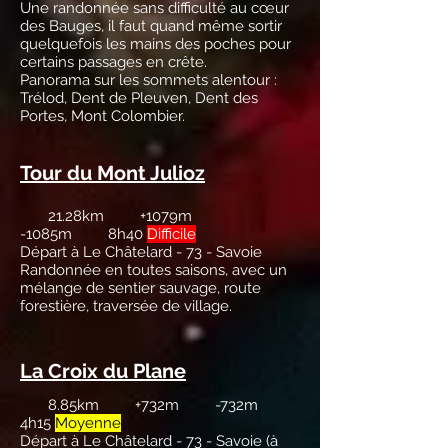
Une randonnée sans difficulté au cœur
des Bauges, il faut quand même sortir
quelquefois les mains des poches pour
certains passages en crête.
Panorama sur les sommets alentour :
Trélod, Dent de Pleuven, Dent des
Portes, Mont Colombier.
Tour du Mont Julioz
21.28km +1079m
-1085m 8h40
Difficile
Départ à Le Châtelard - 73 - Savoie
Randonnée en toutes saisons, avec un
mélange de sentier sauvage, route
forestière, traversée de village.
La Croix du Plane
8.85km +732m -732m
4h15
Moyenne
Départ à Le Châtelard - 73 - Savoie (
à