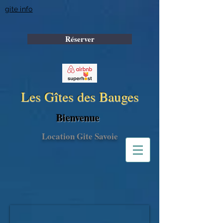
gite info
Réserver
Les Gîtes des Bauges
​Bienvenue
Location Gite Savoie