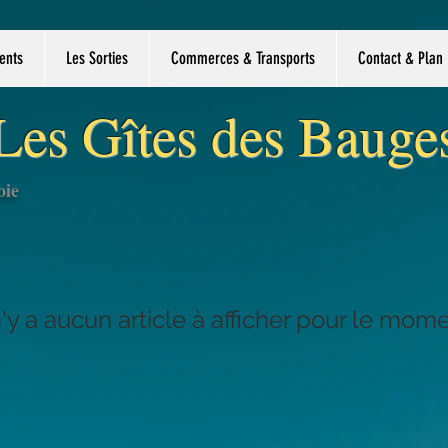
ents
Les Sorties
Commerces & Transports
Contact & Plan
Les Gîtes des Bauge
oie
 n'y a aucun article à afficher pour le mome