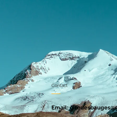
Contact
Email:
gitedesbauges@