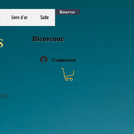
Réserver
Livre d'or
Suite
s
​Bienvenue
Connexion
nt.